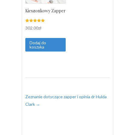
Kieszonkowy Zapper
Oceniony
3
302.00
zł
5.00
na 5 na
podstawie
ocen
Dodaj do
klientów
koszyka
Zeznanie dotyczące zapper i opinia dr Hulda
Clark
→